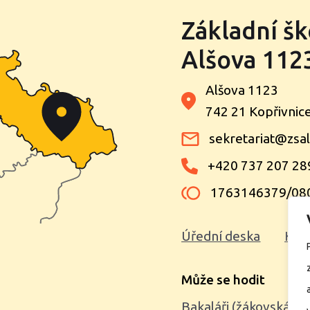
Základní šk
Alšova 1123
Alšova 1123
742 21 Kopřivnic
sekretariat@zsal
+420 737 207 28
1763146379/08
Úřední deska
Kon
Může se hodit
Bakaláři (žákovská kn