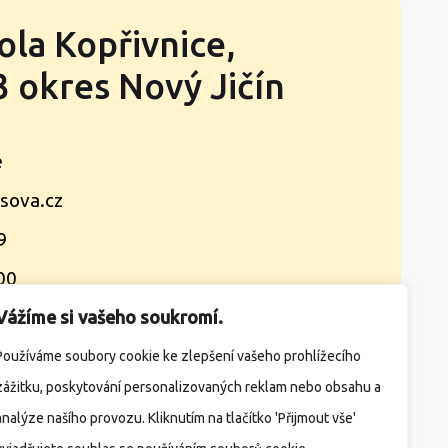
ola Kopřivnice,
 okres Nový Jičín
e
sova.cz
9
00
Vážíme si vašeho soukromí.
takty
Žádosti
Družina
Jídelna
Používáme soubory cookie ke zlepšení vašeho prohlížecího
zážitku, poskytování personalizovaných reklam nebo obsahu a
analýze našího provozu. Kliknutím na tlačítko 'Přijmout vše'
ížka)
Školní e-mail
E-strava