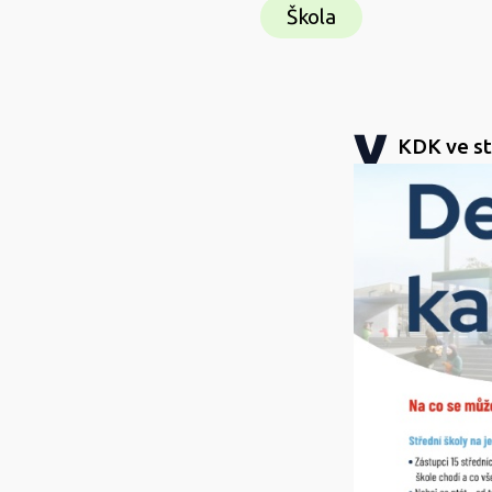
Škola
v
KDK ve st