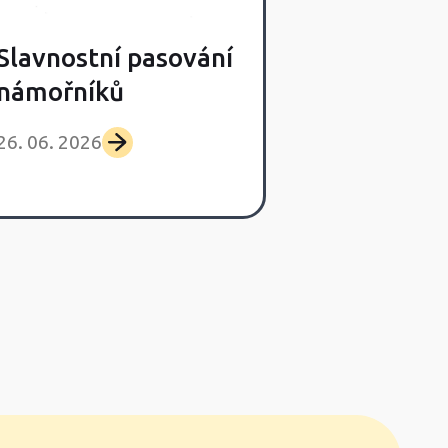
Slavnostní pasování
Poslední s
námořníků
výlet Lišča
26. 06. 2026
25. 06. 2026