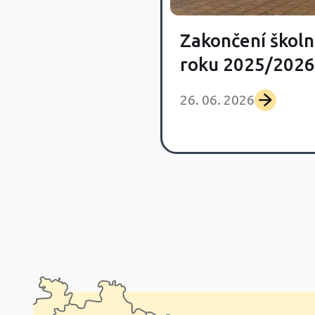
Zakončení školn
vka Day
roku 2025/2026
 2026
26. 06. 2026