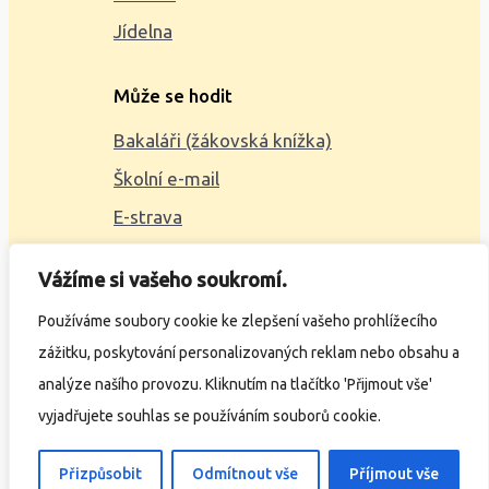
Jídelna
Může se hodit
Bakaláři (žákovská knížka)
Školní e-mail
E-strava
Mapa webu
Vážíme si vašeho soukromí.
2023 © ZŠ Alšova, vytvořil
Wčil.cz
Používáme soubory cookie ke zlepšení vašeho prohlížecího
zážitku, poskytování personalizovaných reklam nebo obsahu a
Ochrana osobních údajů
analýze našího provozu. Kliknutím na tlačítko 'Přijmout vše'
Prohlášení o přístupnosti
vyjadřujete souhlas se používáním souborů cookie.
Přizpůsobit
Odmítnout vše
Příjmout vše