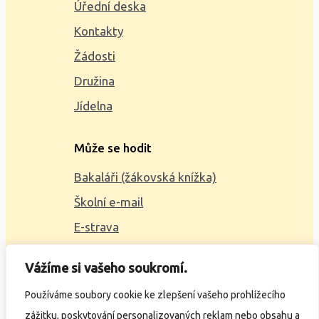
Úřední deska
Kontakty
Žádosti
Družina
Jídelna
Může se hodit
Bakaláři (žákovská knížka)
Školní e-mail
E-strava
Mapa webu
Vážíme si vašeho soukromí.
2023 © ZŠ Alšova, vytvořil
Wčil.cz
Používáme soubory cookie ke zlepšení vašeho prohlížecího
zážitku, poskytování personalizovaných reklam nebo obsahu a